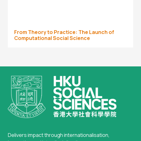
From Theory to Practice: The Launch of
Computational Social Science
Delivers impact through internationalisation,