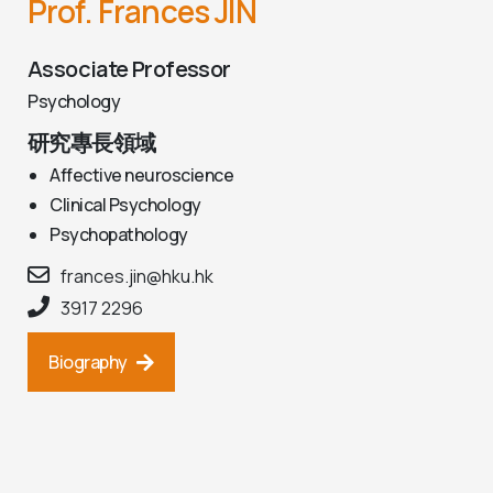
Prof. Frances JIN
Associate Professor
Psychology
研究專長領域
Affective neuroscience
Clinical Psychology
Psychopathology
frances.jin@hku.hk
3917 2296
Biography