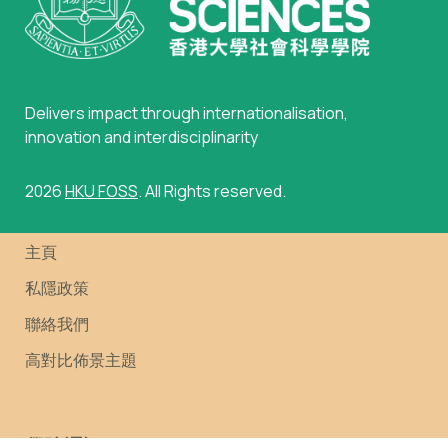
Delivers impact through internationalisation,
innovation and interdisciplinarity
2026
HKU FOSS
. All Rights reserved.
主頁
私隱政策
聯絡我們
高對比佈景主題
學院通訊