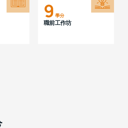
9
學分
職前工作坊
或